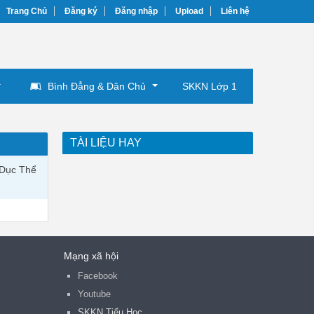
Trang Chủ
Đăng ký
Đăng nhập
Upload
Liên hệ
Bình Đẳng & Dân Chủ
SKKN Lớp 1
TÀI LIỆU HAY
 Dục Thể
Mạng xã hội
Facebook
Youtube
SKKN Tiểu Học