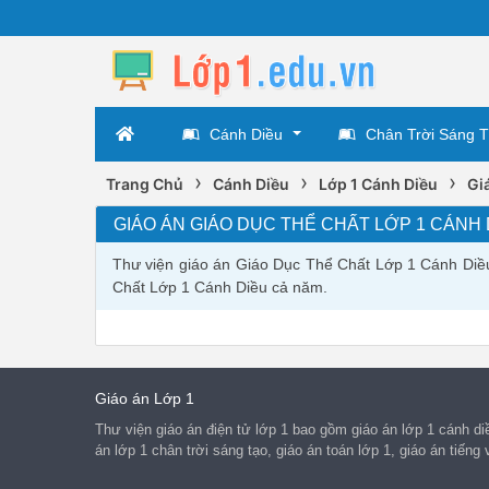
Cánh Diều
Chân Trời Sáng 
›
›
›
Trang Chủ
Cánh Diều
Lớp 1 Cánh Diều
Gi
GIÁO ÁN GIÁO DỤC THỂ CHẤT LỚP 1 CÁNH 
Thư viện giáo án Giáo Dục Thể Chất Lớp 1 Cánh Diều
Chất Lớp 1 Cánh Diều cả năm.
Giáo án Lớp 1
Thư viện giáo án điện tử lớp 1 bao gồm giáo án lớp 1 cánh diều
án lớp 1 chân trời sáng tạo, giáo án toán lớp 1, giáo án tiếng v