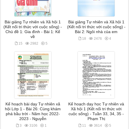
Bài giảng Tự nhiên và Xã hội 1
Bài giảng Tự nhiên và Xã hội 1
(Kết nối tri thức với cuộc sống) -
(Kết nối tri thức với cuộc sống) -
Chủ đề 1: Gia đình - Bài 1: Kể
Bài 2: Ngôi nhà của em
về
18
2476
4
15
2982
5
Kế hoạch bài dạy Tự nhiên xã
Kế hoạch dạy học Tự nhiên và
hội Lớp 1 - Bài 26: Cùng khám
Xã hội 1 (Kết nối tri thức với
phá bầu trời - Năm học 2022-
cuộc sống) - Tuần 33, 34, 35 -
2023 - Nguyễn
Phạm Thị
3
3106
1
11
3614
5