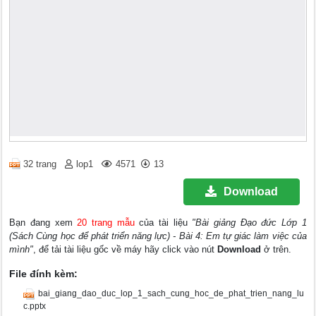
32 trang
lop1
4571
13
Download
Bạn đang xem
20 trang mẫu
của tài liệu
"Bài giảng Đạo đức Lớp 1
(Sách Cùng học để phát triển năng lực) - Bài 4: Em tự giác làm việc của
mình"
, để tải tài liệu gốc về máy hãy click vào nút
Download
ở trên.
File đính kèm:
bai_giang_dao_duc_lop_1_sach_cung_hoc_de_phat_trien_nang_lu
c.pptx