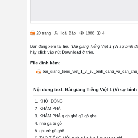
20 trang
Hoài Bảo
1888
4
Bạn đang xem tài liệu
"Bài giảng Tiếng Việt 1 (Vì sự bình đ
hãy click vào nút
Download
ở trên.
File đính kèm:
bai_giang_tieng_viet_1_vi_su_binh_dang_va_dan_chu_
Nội dung text: Bài giảng Tiếng Việt 1 (Vì sự bình
KHỞI ĐỘNG
KHÁM PHÁ
KHÁM PHÁ g gh ghế g￿ gỗ ghẹ
nhà ga tủ gỗ
ghi vở gồ ghề