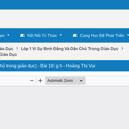
Tạo
Kết Nối Tri Thức
Cùng Học Để Phát Triển
›
›
iáo Dục
Lớp 1 Vì Sự Bình Đẳng Và Dân Chủ Trong Giáo Dục
 Giáo Dục
hủ trong giáo dục) - Bài 18: g h - Hoàng Thị Vui