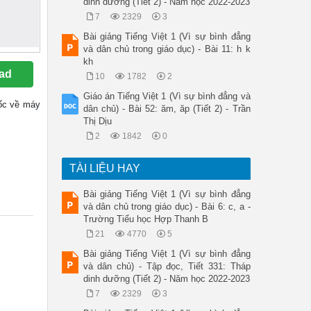
dinh dưỡng (Tiết 2) - Năm học 2022-2023
7
2329
3
Bài giảng Tiếng Việt 1 (Vì sự bình đẳng
và dân chủ trong giáo dục) - Bài 11: h k
kh
ad
10
1782
2
Giáo án Tiếng Việt 1 (Vì sự bình đẳng và
 gốc về máy
dân chủ) - Bài 52: ăm, ăp (Tiết 2) - Trần
Thị Dịu
2
1842
0
TÀI LIỆU HAY
Bài giảng Tiếng Việt 1 (Vì sự bình đẳng
và dân chủ trong giáo dục) - Bài 6: c, a -
Trường Tiểu học Hợp Thanh B
21
4770
5
Bài giảng Tiếng Việt 1 (Vì sự bình đẳng
và dân chủ) - Tập đọc, Tiết 331: Tháp
dinh dưỡng (Tiết 2) - Năm học 2022-2023
7
2329
3