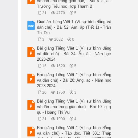
và dân chủ trong giáo dục) - Bài 6: c, a -
Trường Tiểu học Hợp Thanh B
21
4770
5
Giáo án Tiếng Việt 1 (Vì sự bình đẳng và
dân chủ) - Bài 52: Ăm, ăp (Tiết 1) - Trần
Thị Dịu
3
2032
0
Bài giảng Tiếng Việt 1 (Vì sự bình đẳng
và dân chủ) - Bài 34: Ân, ât - Năm học
2023-2024
15
1520
5
Bài giảng Tiếng Việt 1 (Vì sự bình đẳng
và dân chủ) - Bài 28: Ang, ac - Năm học
2023-2024
20
1750
3
Bài giảng Tiếng Việt 1 (Vì sự bình đẳng
và dân chủ trong giáo dục) - Bài 19: gi q
qu - Hoàng Thị Vui
21
1990
4
Bài giảng Tiếng Việt 1 (Vì sự bình đẳng
và dân chủ) - Tập đọc, Tiết 331: Tháp