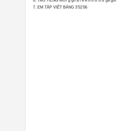
TẠO TIẾNG MỚI g gh a i e ê o ô ơ u ư ga ghi
EM TẬP VIẾT BẢNG 3’52’06