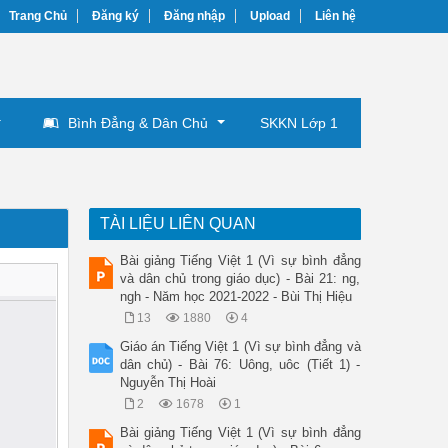
Trang Chủ
Đăng ký
Đăng nhập
Upload
Liên hệ
Bình Đẳng & Dân Chủ
SKKN Lớp 1
TÀI LIỆU LIÊN QUAN
Bài giảng Tiếng Việt 1 (Vì sự bình đẳng
và dân chủ trong giáo dục) - Bài 21: ng,
ngh - Năm học 2021-2022 - Bùi Thị Hiệu
13
1880
4
Giáo án Tiếng Việt 1 (Vì sự bình đẳng và
dân chủ) - Bài 76: Uông, uôc (Tiết 1) -
Nguyễn Thị Hoài
2
1678
1
Bài giảng Tiếng Việt 1 (Vì sự bình đẳng