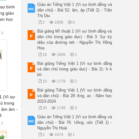
Giáo án Tiếng Việt 1 (Vì sự bình đẳng và
 sự bình
dân chủ) - Bài 52: ăm, ăp (Tiết 2) - Trần
ng giáo
Thị Dịu
Năm học
2
1838
0
Bài giảng Mĩ thuật 1 (Vì sự bình đẳng và
3
dân chủ trong giáo dục) - Bài 3: Sự kỳ
diệu của đường nét - Nguyễn Thị Hồng
Hoa
16
1806
1
Bài giảng Tiếng Việt 1 (Vì sự bình đẳng
và dân chủ trong giáo dục) - Bài 11: h k
kh
10
1778
2
Bài giảng Tiếng Việt 1 (Vì sự bình đẳng
và dân chủ) - Bài 28: Ang, ac - Năm học
1 (Vì sự
2023-2024
ủ trong
20
1746
3
m ăm âm -
3
Giáo án Tiếng Việt 1 (Vì sự bình đẳng và
dân chủ) - Bài 76: Uông, uôc (Tiết 1) -
2
Nguyễn Thị Hoài
2
1674
1