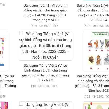
5
Bài giảng Toán 1 (Vì sự bình
Bài giảng Toán 1 (Vì
đẳng và dân chủ trong giáo
đẳng và dân chủ tro
dục) - Tiết 20: Bảng cộng 1
dục) - Bài: Số 6 - 
trong phạm vi 10
2023-2024
29
1972
7
16
1554
Bài giảng Tiếng Việt 1 (Vì sự
bình đẳng và dân chủ trong
giáo dục) - Bài 38: in, it (Trang
t 1 (Vì sự
Bài giảng Tiếng Việt 
88) - Năm
chủ trong
bình đẳng và dân ch
 a - Trường
giáo dục) - Bài 34: a
8
2134
3
H
Năm học 202
5
11
1202