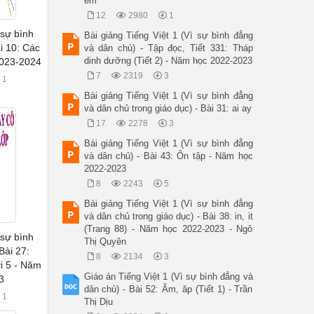
em
12
2980
1
 sự bình
Bài giảng Tiếng Việt 1 (Vì sự bình đẳng
i 10: Các
và dân chủ) - Tập đọc, Tiết 331: Tháp
dinh dưỡng (Tiết 2) - Năm học 2022-2023
2023-2024
7
2319
3
1
Bài giảng Tiếng Việt 1 (Vì sự bình đẳng
và dân chủ trong giáo dục) - Bài 31: ai ay
17
2278
3
Bài giảng Tiếng Việt 1 (Vì sự bình đẳng
và dân chủ) - Bài 43: Ôn tập - Năm học
2022-2023
8
2243
5
Bài giảng Tiếng Việt 1 (Vì sự bình đẳng
và dân chủ trong giáo dục) - Bài 38: in, it
(Trang 88) - Năm học 2022-2023 - Ngô
 sự bình
Thị Quyên
Bài 27:
8
2134
3
i 5 - Năm
Giáo án Tiếng Việt 1 (Vì sự bình đẳng và
3
dân chủ) - Bài 52: Ăm, ăp (Tiết 1) - Trần
1
Thị Dịu