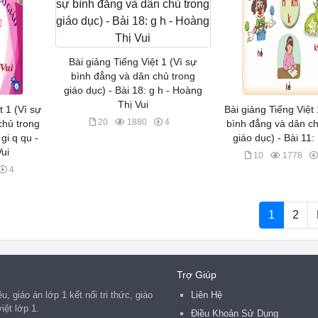
Bài giảng Tiếng Việt 1 (Vì sự
bình đẳng và dân chủ trong
giáo dục) - Bài 18: g h - Hoàng
Thị Vui
t 1 (Vì sự
Bài giảng Tiếng Việt 
20
1880
4
chủ trong
bình đẳng và dân ch
 gi q qu -
giáo dục) - Bài 11:
ui
10
1778
4
1
2
Trợ Giúp
, giáo án lớp 1 kết nối tri thức, giáo
Liên Hệ
iệt lớp 1.
Điều Khoản Sử Dụng