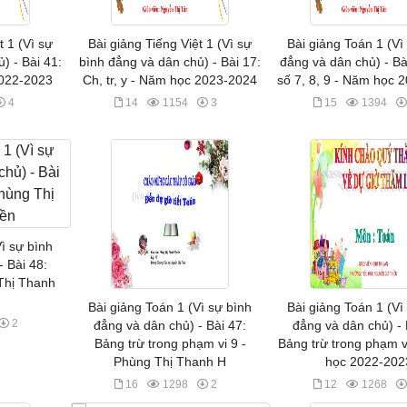
t 1 (Vì sự
Bài giảng Tiếng Việt 1 (Vì sự
Bài giảng Toán 1 (Vì
) - Bài 41:
bình đẳng và dân chủ) - Bài 17:
đẳng và dân chủ) - Bà
2022-2023
Ch, tr, y - Năm học 2023-2024
số 7, 8, 9 - Năm học 
4
14
1154
3
15
1394
Vì sự bình
- Bài 48:
Thị Thanh
Bài giảng Toán 1 (Vì sự bình
Bài giảng Toán 1 (Vì
2
đẳng và dân chủ) - Bài 47:
đẳng và dân chủ) - 
Bảng trừ trong phạm vi 9 -
Bảng trừ trong phạm v
Phùng Thị Thanh H
học 2022-202
16
1298
2
12
1268