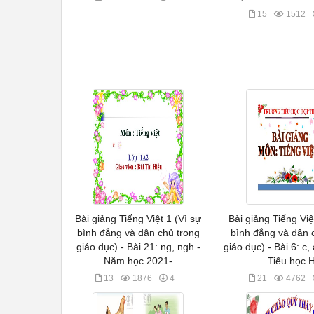
15
1512
Bài giảng Tiếng Việt 1 (Vì sự
Bài giảng Tiếng Việ
bình đẳng và dân chủ trong
bình đẳng và dân 
giáo dục) - Bài 21: ng, ngh -
giáo dục) - Bài 6: c,
Năm học 2021-
Tiểu học 
13
1876
4
21
4762