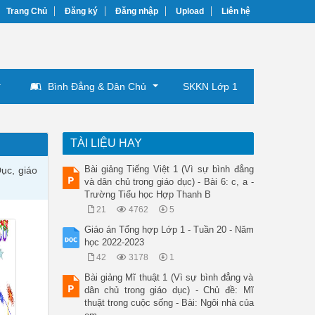
Trang Chủ
Đăng ký
Đăng nhập
Upload
Liên hệ
Bình Đẳng & Dân Chủ
SKKN Lớp 1
TÀI LIỆU HAY
Bài giảng Tiếng Việt 1 (Vì sự bình đẳng
ục, giáo
và dân chủ trong giáo dục) - Bài 6: c, a -
Trường Tiểu học Hợp Thanh B
21
4762
5
Giáo án Tổng hợp Lớp 1 - Tuần 20 - Năm
học 2022-2023
42
3178
1
Bài giảng Mĩ thuật 1 (Vì sự bình đẳng và
dân chủ trong giáo dục) - Chủ đề: Mĩ
thuật trong cuộc sống - Bài: Ngôi nhà của