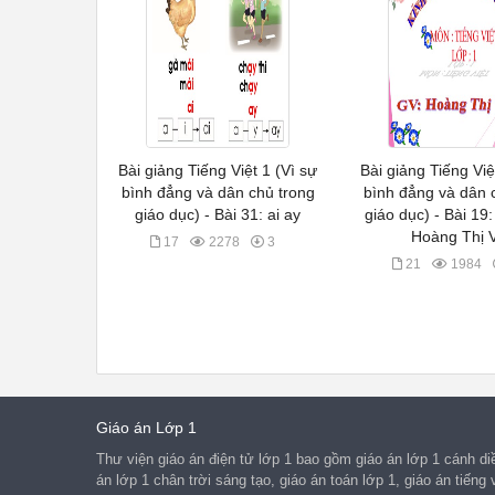
Bài giảng Tiếng Việt 1 (Vì sự
Bài giảng Tiếng Việ
bình đẳng và dân chủ trong
bình đẳng và dân 
giáo dục) - Bài 31: ai ay
giáo dục) - Bài 19:
Hoàng Thị V
17
2278
3
21
1984
Giáo án Lớp 1
Thư viện giáo án điện tử lớp 1 bao gồm giáo án lớp 1 cánh diều
án lớp 1 chân trời sáng tạo, giáo án toán lớp 1, giáo án tiếng v