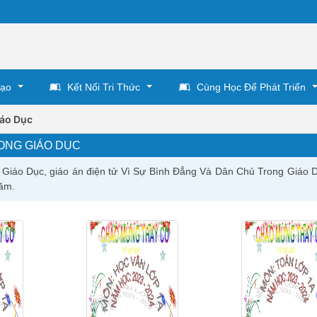
Tạo
Kết Nối Tri Thức
Cùng Học Để Phát Triển
iáo Dục
RONG GIÁO DỤC
Giáo Dục, giáo án điện tử Vì Sự Bình Đẳng Và Dân Chủ Trong Giáo D
ăm.