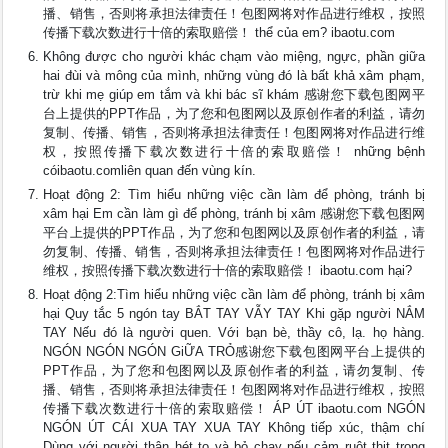
播、销售，否则将承担法律责任！包图网将对作品进行维权，按照
传播下载次数进行十倍的索取赔偿！ thể của em? ibaotu.com
Không được cho người khác chạm vào miệng, ngực, phần giữa
hai đùi và mông của mình, những vùng đó là bất khả xâm phạm,
trừ khi mẹ giúp em tắm và khi bác sĩ khám 感谢您下载包图网平
台上提供的PPT作品，为了您和包图网以及原创作者的利益，请勿
复制、传播、销售，否则将承担法律责任！包图网将对作品进行维
权，按照传播下载次数进行十倍的索取赔偿！ những bệnh
cóibaotu.comliên quan đến vùng kín.
Hoạt động 2: Tìm hiểu những việc cần làm để phòng, tránh bị
xâm hại Em cần làm gì để phòng, tránh bị xâm 感谢您下载包图网
平台上提供的PPT作品，为了您和包图网以及原创作者的利益，请
勿复制、传播、销售，否则将承担法律责任！包图网将对作品进行
维权，按照传播下载次数进行十倍的索取赔偿！ ibaotu.com hại?
Hoạt động 2:Tìm hiểu những việc cần làm để phòng, tránh bị xâm
hại Quy tắc 5 ngón tay BẮT TAY VẪY TAY Khi gặp người NẮM
TAY Nếu đó là người quen. Với bạn bè, thầy cô, lạ. họ hàng.
NGÓN NGÓN NGÓN GiỮA TRỎ感谢您下载包图网平台上提供的
PPT作品，为了您和包图网以及原创作者的利益，请勿复制、传
播、销售，否则将承担法律责任！包图网将对作品进行维权，按照
传播下载次数进行十倍的索取赔偿！ ÁP ÚT ibaotu.com NGÓN
NGÓN ÚT CÁI XUA TAY XUA TAY Không tiếp xúc, thậm chí
Dùng với người thân hét to và bỏ chạy nếu cảm ruột thịt trong