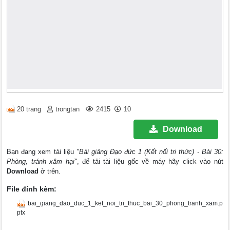
20 trang
trongtan
2415
10
Download
Bạn đang xem tài liệu
"Bài giảng Đạo đức 1 (Kết nối tri thức) - Bài 30:
Phòng, tránh xâm hại"
, để tải tài liệu gốc về máy hãy click vào nút
Download
ở trên.
File đính kèm:
bai_giang_dao_duc_1_ket_noi_tri_thuc_bai_30_phong_tranh_xam.p
ptx