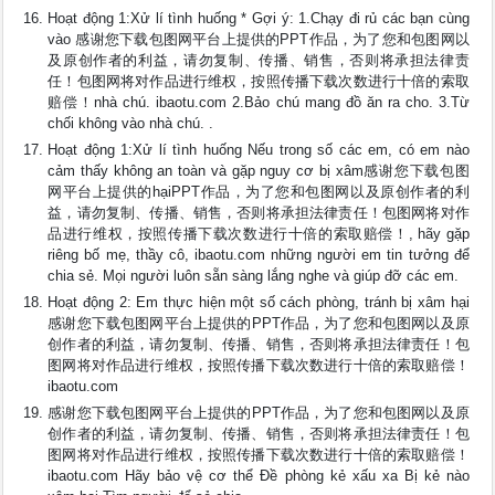
Hoạt động 1:Xử lí tình huống * Gợi ý: 1.Chạy đi rủ các bạn cùng
vào 感谢您下载包图网平台上提供的PPT作品，为了您和包图网以
及原创作者的利益，请勿复制、传播、销售，否则将承担法律责
任！包图网将对作品进行维权，按照传播下载次数进行十倍的索取
赔偿！nhà chú. ibaotu.com 2.Bảo chú mang đồ ăn ra cho. 3.Từ
chối không vào nhà chú. .
Hoạt động 1:Xử lí tình huống Nếu trong số các em, có em nào
cảm thấy không an toàn và gặp nguy cơ bị xâm感谢您下载包图
网平台上提供的hạiPPT作品，为了您和包图网以及原创作者的利
益，请勿复制、传播、销售，否则将承担法律责任！包图网将对作
品进行维权，按照传播下载次数进行十倍的索取赔偿！, hãy gặp
riêng bố mẹ, thầy cô, ibaotu.com những người em tin tưởng để
chia sẻ. Mọi người luôn sẵn sàng lắng nghe và giúp đỡ các em.
Hoạt động 2: Em thực hiện một số cách phòng, tránh bị xâm hại
感谢您下载包图网平台上提供的PPT作品，为了您和包图网以及原
创作者的利益，请勿复制、传播、销售，否则将承担法律责任！包
图网将对作品进行维权，按照传播下载次数进行十倍的索取赔偿！
ibaotu.com
感谢您下载包图网平台上提供的PPT作品，为了您和包图网以及原
创作者的利益，请勿复制、传播、销售，否则将承担法律责任！包
图网将对作品进行维权，按照传播下载次数进行十倍的索取赔偿！
ibaotu.com Hãy bảo vệ cơ thể Đề phòng kẻ xấu xa Bị kẻ nào