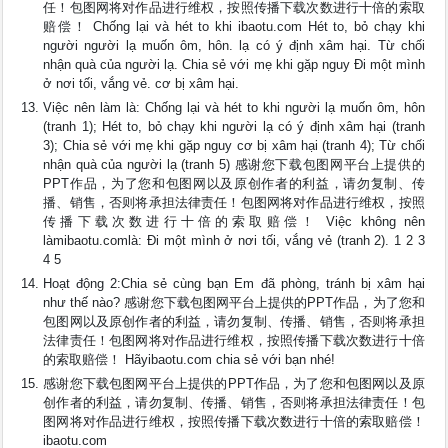
任！包图网将对作品进行维权，按照传播下载次数进行十倍的索取
赔偿！ Chống lại và hét to khi ibaotu.com Hét to, bỏ chạy khi
người người lạ muốn ôm, hôn. lạ có ý định xâm hại. Từ chối
nhận quà của người lạ. Chia sẻ với mẹ khi gặp nguy Đi một mình
ở nơi tối, vắng vẻ. cơ bị xâm hại.
Việc nên làm là: Chống lại và hét to khi người lạ muốn ôm, hôn
(tranh 1); Hét to, bỏ chạy khi người lạ có ý định xâm hại (tranh
3); Chia sẻ với mẹ khi gặp nguy cơ bị xâm hại (tranh 4); Từ chối
nhận quà của người lạ (tranh 5) 感谢您下载包图网平台上提供的
PPT作品，为了您和包图网以及原创作者的利益，请勿复制、传
播、销售，否则将承担法律责任！包图网将对作品进行维权，按照
传播下载次数进行十倍的索取赔偿！ Việc không nên
làmibaotu.comlà: Đi một mình ở nơi tối, vắng vẻ (tranh 2). 1 2 3
4 5
Hoạt động 2:Chia sẻ cùng bạn Em đã phòng, tránh bị xâm hại
như thế nào? 感谢您下载包图网平台上提供的PPT作品，为了您和
包图网以及原创作者的利益，请勿复制、传播、销售，否则将承担
法律责任！包图网将对作品进行维权，按照传播下载次数进行十倍
的索取赔偿！ Hãyibaotu.com chia sẻ với bạn nhé!
感谢您下载包图网平台上提供的PPT作品，为了您和包图网以及原
创作者的利益，请勿复制、传播、销售，否则将承担法律责任！包
图网将对作品进行维权，按照传播下载次数进行十倍的索取赔偿！
ibaotu.com