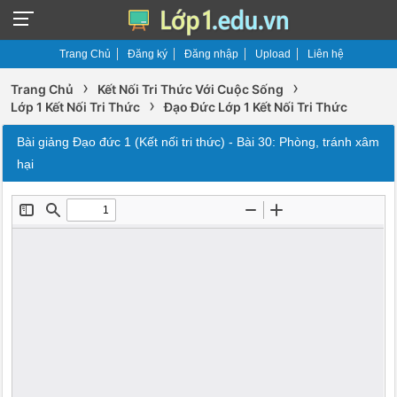
Trang Chủ
Đăng ký
Đăng nhập
Upload
Liên hệ
›
›
Trang Chủ
Kết Nối Tri Thức Với Cuộc Sống
›
Lớp 1 Kết Nối Tri Thức
Đạo Đức Lớp 1 Kết Nối Tri Thức
Bài giảng Đạo đức 1 (Kết nối tri thức) - Bài 30: Phòng, tránh xâm
hại