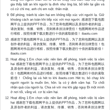
gia thấy bất an khi người lạ đình như ông bà, bố tiến lại gần và
có cử chỉ mẹ, anh chị em ruột. thân mật.
Để phòng, tránh bị xâm hại em không tiếp xúc với người lạ. Giữ
khoảng cách an toàn khi tiếp xúc với mọi người. 感谢您下载包图
网平台上提供的PPT作品，为了您和包图网以及原创作者的利益，
请勿复制、传播、销售，否则将承担法律责任！包图网将对作品进
行维权，按照传播下载次数进行十倍的索取赔偿！ ibaotu.com
感谢您下载包图网平台上提供的PPT作品，为了您和包图网以及原
创作者的利益，请勿复制、传播、销售，否则将承担法律责任！包
图网将对作品进行维权，按照传播下载次数进行十倍的索取赔偿！
ibaotu.com
Hoạt động 1:Em chọn việc nên làm để phòng, tránh việc bị xâm
hại 感谢您下载包图网平台上提供的PPT作品，为了您和包图网以
及原创作者的利益，请勿复制、传播、销售，否则将承担法律责
任！包图网将对作品进行维权，按照传播下载次数进行十倍的索取
赔偿！ Chống lại và hét to khi ibaotu.com Hét to, bỏ chạy khi
người người lạ muốn ôm, hôn. lạ có ý định xâm hại. Từ chối
nhận quà của người lạ. Chia sẻ với mẹ khi gặp nguy Đi một mình
ở nơi tối, vắng vẻ. cơ bị xâm hại.
Hoạt động 1:Em chọn việc nên làm để phòng, tránh việc bị xâm
hại 感谢您下载包图网平台上提供的PPT作品，为了您和包图网以
及原创作者的利益，请勿复制、传播、销售，否则将承担法律责