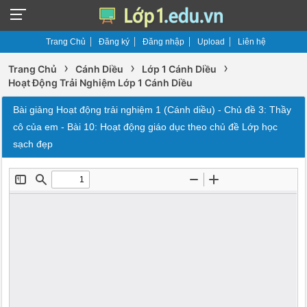
Trang Chủ
Đăng ký
Đăng nhập
Upload
Liên hệ
›
›
›
Trang Chủ
Cánh Diều
Lớp 1 Cánh Diều
Hoạt Động Trải Nghiệm Lớp 1 Cánh Diều
Bài giảng Hoạt động trải nghiệm 1 (Cánh diều) - Chủ đề 3: Thầy
cô của em - Bài 10: Hoạt động giáo dục theo chủ đề Lớp học
sạch đẹp