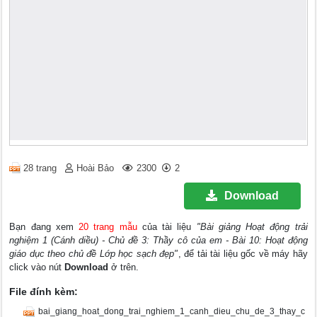
28 trang
Hoài Bảo
2300
2
Download
Bạn đang xem
20 trang mẫu
của tài liệu
"Bài giảng Hoạt động trải
nghiệm 1 (Cánh diều) - Chủ đề 3: Thầy cô của em - Bài 10: Hoạt động
giáo dục theo chủ đề Lớp học sạch đẹp"
, để tải tài liệu gốc về máy hãy
click vào nút
Download
ở trên.
File đính kèm:
bai_giang_hoat_dong_trai_nghiem_1_canh_dieu_chu_de_3_thay_c