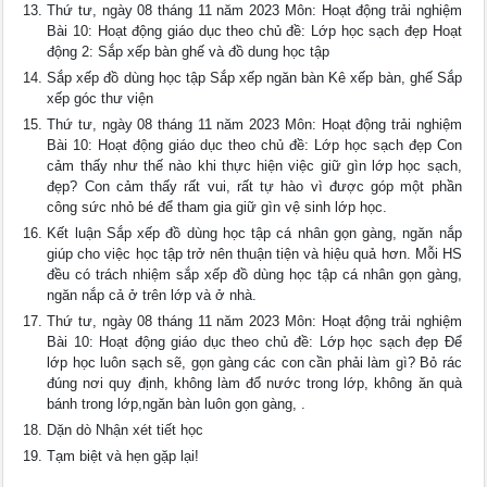
Thứ tư, ngày 08 tháng 11 năm 2023 Môn: Hoạt động trải nghiệm
Bài 10: Hoạt động giáo dục theo chủ đề: Lớp học sạch đẹp Hoạt
động 2: Sắp xếp bàn ghế và đồ dung học tập
Sắp xếp đồ dùng học tập Sắp xếp ngăn bàn Kê xếp bàn, ghế Sắp
xếp góc thư viện
Thứ tư, ngày 08 tháng 11 năm 2023 Môn: Hoạt động trải nghiệm
Bài 10: Hoạt động giáo dục theo chủ đề: Lớp học sạch đẹp Con
cảm thấy như thế nào khi thực hiện việc giữ gìn lớp học sạch,
đẹp? Con cảm thấy rất vui, rất tự hào vì được góp một phần
công sức nhỏ bé để tham gia giữ gìn vệ sinh lớp học.
Kết luận Sắp xếp đồ dùng học tập cá nhân gọn gàng, ngăn nắp
giúp cho việc học tập trở nên thuận tiện và hiệu quả hơn. Mỗi HS
đều có trách nhiệm sắp xếp đồ dùng học tập cá nhân gọn gàng,
ngăn nắp cả ở trên lớp và ở nhà.
Thứ tư, ngày 08 tháng 11 năm 2023 Môn: Hoạt động trải nghiệm
Bài 10: Hoạt động giáo dục theo chủ đề: Lớp học sạch đẹp Để
lớp học luôn sạch sẽ, gọn gàng các con cần phải làm gì? Bỏ rác
đúng nơi quy định, không làm đổ nước trong lớp, không ăn quà
bánh trong lớp,ngăn bàn luôn gọn gàng, .
Dặn dò Nhận xét tiết học
Tạm biệt và hẹn gặp lại!