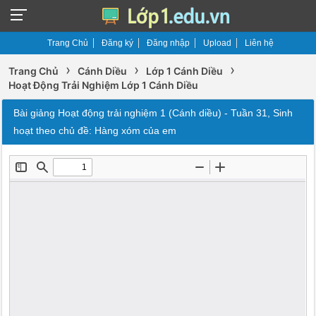
Trang Chủ
Đăng ký
Đăng nhập
Upload
Liên hệ
›
›
›
Trang Chủ
Cánh Diều
Lớp 1 Cánh Diều
Hoạt Động Trải Nghiệm Lớp 1 Cánh Diều
Bài giảng Hoạt động trải nghiệm 1 (Cánh diều) - Tuần 31, Sinh
hoạt theo chủ đề: Hàng xóm của em