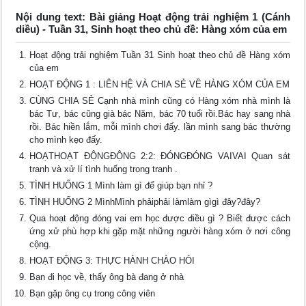
Nội dung text: Bài giảng Hoạt động trải nghiệm 1 (Cánh
diều) - Tuần 31, Sinh hoạt theo chủ đề: Hàng xóm của em
Hoạt động trải nghiệm Tuần 31 Sinh hoạt theo chủ đề Hàng xóm
của em
HOẠT ĐỘNG 1 : LIÊN HỆ VÀ CHIA SẺ VỀ HÀNG XÓM CỦA EM
CÙNG CHIA SẺ Cạnh nhà mình cũng có Hàng xóm nhà mình là
bác Tư, bác cũng già bác Năm, bác 70 tuổi rồi.Bác hay sang nhà
rồi. Bác hiền lắm, mỗi mình chơi đấy. lần mình sang bác thường
cho mình kẹo đấy.
HOẠTHOẠT ĐỘNGĐỘNG 2:2: ĐÓNGĐÓNG VAIVAI Quan sát
tranh và xử lí tình huống trong tranh .
TÌNH HUỐNG 1 Mình làm gì để giúp bạn nhỉ ?
TÌNH HUỐNG 2 MìnhMình phảiphải làmlàm gìgì đây?đây?
Qua hoạt động đóng vai em học được điều gì ? Biết được cách
ứng xử phù hợp khi gặp mặt những người hàng xóm ở nơi công
cộng.
HOẠT ĐỘNG 3: THỰC HÀNH CHÀO HỎI
Bạn đi học về, thấy ông bà đang ở nhà
Bạn gặp ông cụ trong công viên