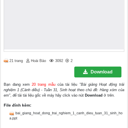
21 trang
Hoài Bảo
3092
2
Download
Bạn đang xem
20 trang mẫu
của tài liệu
"Bài giảng Hoạt động trải
nghiệm 1 (Cánh diều) - Tuần 31, Sinh hoạt theo chủ đề: Hàng xóm của
em"
, để tải tài liệu gốc về máy hãy click vào nút
Download
ở trên.
File đính kèm:
bai_giang_hoat_dong_trai_nghiem_1_canh_dieu_tuan_31_sinh_ho
a.ppt