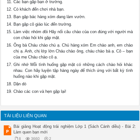
Các bạn gặp bạn ở trường.
Có khách đến chơi nhà bạn.
Bạn gặp bác hàng xóm đang làm vườn.
Bạn gặp cô giáo lúc đến trường.
Làm việc nhóm đôi Hãy nối câu chào của con đúng với người mà
con chào hỏi khi gặp mặt.
Ông bà Cháu chào chú ạ. Chú hàng xóm Em chào anh, em chào
chị ạ. Anh, chị lớp lớn Cháu chào ông, cháu chào bà ạ. Cô – bạn
của mẹ Cháu chào cô ạ.
Ghi nhớ Mỗi tình huống gặp mặt có những cách chào hỏi khác
nhau. Con hãy luyện tập hàng ngày để thích ứng với bất kỳ tình
huống nào khi gặp mặt.
Dặn dò
Chào các con và hẹn gặp lại!
TÀI LIỆU LIÊN QUAN
Bài giảng Hoạt động trải nghiệm Lớp 1 (Sách Cánh diều) - Bài 2:
Làm quen bạn mới
8
3660
2