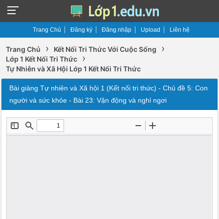
Trang Chủ
Đăng ký
Đăng nhập
Upload
Liên hệ
›
›
Trang Chủ
Kết Nối Tri Thức Với Cuộc Sống
›
Lớp 1 Kết Nối Tri Thức
Tự Nhiên và Xã Hội Lớp 1 Kết Nối Tri Thức
Bài giảng Tự nhiên và Xã hội 1 (Kết nối tri thức) - Chủ đề 5: Con
người và sức khỏe - Bài 23: Vận động và nghỉ ngơi