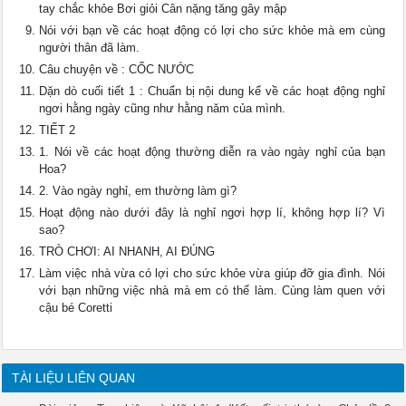
tay chắc khỏe Bơi giỏi Cân nặng tăng gây mập
Nói với bạn về các hoạt động có lợi cho sức khỏe mà em cùng
người thân đã làm.
Câu chuyện về : CỐC NƯỚC
Dặn dò cuối tiết 1 : Chuẩn bị nội dung kể về các hoạt động nghỉ
ngơi hằng ngày cũng như hằng năm của mình.
TIẾT 2
1. Nói về các hoạt động thường diễn ra vào ngày nghỉ của bạn
Hoa?
2. Vào ngày nghỉ, em thường làm gì?
Hoạt động nào dưới đây là nghỉ ngơi hợp lí, không hợp lí? Vì
sao?
TRÒ CHƠI: AI NHANH, AI ĐÚNG
Làm việc nhà vừa có lợi cho sức khỏe vừa giúp đỡ gia đình. Nói
với bạn những việc nhà mà em có thể làm. Cùng làm quen với
cậu bé Coretti
TÀI LIỆU LIÊN QUAN