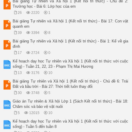
Bài giảng Tự nhiên và Xã hội 1 (Kết nối tri thức) - Chủ đề 2:
Trường học - Bài 6: Lớp học của em
26
2220
1
Bài giảng Tự nhiên và Xã hội 1 (Kết nối tri thức) - Bài 17: Con vật
quanh em
39
3394
8
Bài giảng Tự nhiên và Xã hội 1 (Kết nối tri thức) - Bài 1: Kể về gia
đình
17
2724
0
Kế hoạch dạy học Tự nhiên và Xã hội 1 (Kết nối tri thức với cuộc
sống) - Tuần 21, 22, 23 - Phạm Thị Mai Hương
13
3176
10
Bài giảng Tự nhiên và Xã hội 1 (Kết nối tri thức) - Chủ đề 6: Trái
Đất và bầu trời - Bài 27: Thời tiết luôn thay đổi
30
3748
5
Giáo án Tự nhiên & Xã hội Lớp 1 (Sách Kết nối tri thức) - Bài 18:
Chăm sóc và bảo vệ vật nuôi
5
12015
10
Kế hoạch dạy học Tự nhiên và Xã hội 1 (Kết nối tri thức với cuộc
sống) - Tuần 5 đến tuần 8