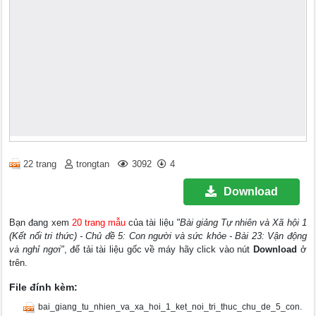
22 trang
trongtan
3092
4
Download
Bạn đang xem
20 trang mẫu
của tài liệu
"Bài giảng Tự nhiên và Xã hội 1
(Kết nối tri thức) - Chủ đề 5: Con người và sức khỏe - Bài 23: Vận động
và nghỉ ngơi"
, để tải tài liệu gốc về máy hãy click vào nút
Download
ở
trên.
File đính kèm:
bai_giang_tu_nhien_va_xa_hoi_1_ket_noi_tri_thuc_chu_de_5_con.