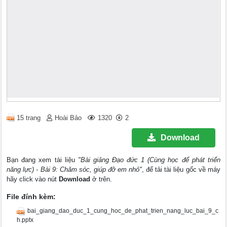
15 trang
Hoài Bảo
1320
2
Download
Bạn đang xem tài liệu
"Bài giảng Đạo đức 1 (Cùng học để phát triển
năng lực) - Bài 9: Chăm sóc, giúp đỡ em nhỏ"
, để tải tài liệu gốc về máy
hãy click vào nút
Download
ở trên.
File đính kèm:
bai_giang_dao_duc_1_cung_hoc_de_phat_trien_nang_luc_bai_9_c
h.pptx