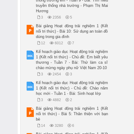
thống trường em - Tuần 9 - Bài: Tìm hiểu
truyền thống nhà trường - Phạm Thị Mai
Hương
3
2356
5
Bài giảng Hoạt động trải nghiệm 1 (Kết
nối tri thức) - Bài 10: Sử dụng an toàn đồ
dùng trong gia đình
12
6012
7
Kế hoạch giáo dục Hoạt động trải nghiệm
1 (Kết nối tri thức) - Chủ đề: Em biết yêu
thương - Tuần 7 - Bài: Thử làm ca sĩ
chào mừng ngày phụ nữ Việt Nam 20-10
3
2454
3
Kế hoạch giáo dục Hoạt động trải nghiệm
1 (Kết nối tri thức) - Chủ đề: Chào năm
học mới - Tuần 1 - Bài: Sinh hoạt lớp
3
4882
2
Bài giảng Hoạt động trải nghiệm 1 (Kết
nối tri thức) - Bài 5: Thân thiện với bạn
bè
14
3280
6