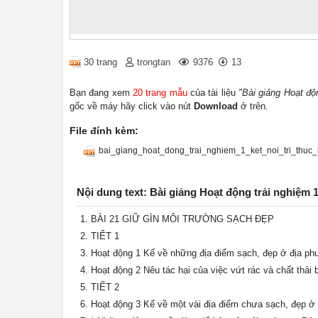
30 trang
trongtan
9376
13
Bạn đang xem
20 trang mẫu
của tài liệu
"Bài giảng Hoạt độn
gốc về máy hãy click vào nút
Download
ở trên.
File đính kèm:
bai_giang_hoat_dong_trai_nghiem_1_ket_noi_tri_thuc_
Nội dung text: Bài giảng Hoạt động trải nghiệm 1
BÀI 21 GIỮ GÌN MÔI TRƯỜNG SẠCH ĐẸP
TIẾT 1
Hoạt động 1 Kể về những địa điểm sạch, đẹp ở địa p
Hoạt động 2 Nêu tác hại của việc vứt rác và chất thải
TIẾT 2
Hoạt động 3 Kể về một vài địa điểm chưa sạch, đẹp ở