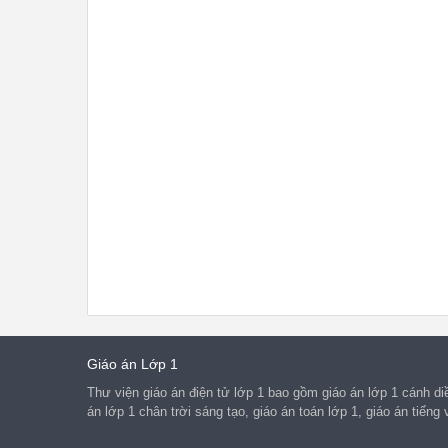
Giáo án Lớp 1
Thư viện giáo án điện tử lớp 1 bao gồm giáo án lớp 1 cánh diều
án lớp 1 chân trời sáng tạo, giáo án toán lớp 1, giáo án tiếng v