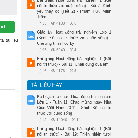
Bài giảng Hoạt động trải nghiệm 1 (Kết
nối tri thức với cuộc sống) - Bài 7: Kính
yêu thầy cô (Tiết 2) - Phạm Hữu Minh
Trâm
13
4133
6
ad
Giáo án Hoạt động trải nghiệm Lớp 1
(Sách Kết nối tri thức với cuộc sống) -
tải tài liệu
Chương trình học kỳ I
95
6340
4
Bài giảng Hoạt động trải nghiệm 1 (Kết
nối tri thức) - Bài 11: Chân dung của em
16
4176
5
TÀI LIỆU HAY
Kế hoạch tổ chức Hoạt động trải nghiệm
Lớp 1 - Tuần 11: Chào mừng ngày Nhà
Giáo Việt Nam 20-11 - Sách Kết nối tri
thức với cuộc sống
13
14049
14
Bài giảng Hoạt động trải nghiệm 1 (Kết
nối tri thức) - Bài 19: Thiên nhiên tươi