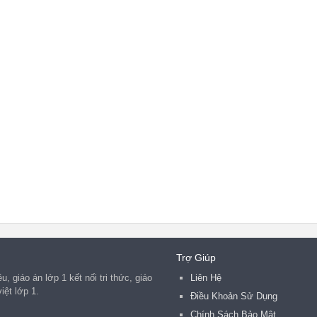
Trợ Giúp
, giáo án lớp 1 kết nối tri thức, giáo
Liên Hệ
iệt lớp 1.
Điều Khoản Sử Dụng
Chính Sách Bảo Mật