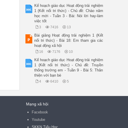
Kế hoạch giáo dục Hoạt động trải nghiệm
1 (Kết nối tri thức) - Chủ đề: Chào năm
học mới - Tuần 3 - Bài: Nói lời hay-làm
việc tốt
3
7416
13
Bài giảng Hoạt động trải nghiệm 1 (Kết
nối tri thức) - Bài 18: Em tham gia các
hoạt động xã hội
16
7176
10
Kế hoạch giáo dục Hoạt động trải nghiệm
1 (Kết nối tri thức) - Chủ đề: Truyền
thống trường em - Tuần 9 - Bài 5: Thân
thiện với bạn bè
4
6410
5
Mạng xã hội
Facebook
Youtube
SKKN Tiểu Học