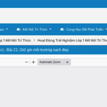
Tạo
Kết Nối Tri Thức
Cùng Học Để Phát Triển
›
p 1 Kết Nối Tri Thức
Hoạt Động Trải Nghiệm Lớp 1 Kết Nối Tri T
ức) - Bài 21: Giữ gìn môi trường sạch đẹp