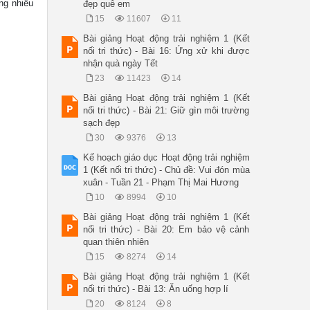
ng nhiều
đẹp quê em
15
11607
11
Bài giảng Hoạt động trải nghiệm 1 (Kết
nối tri thức) - Bài 16: Ứng xử khi được
nhận quà ngày Tết
23
11423
14
Bài giảng Hoạt động trải nghiệm 1 (Kết
nối tri thức) - Bài 21: Giữ gìn môi trường
sạch đẹp
30
9376
13
Kế hoạch giáo dục Hoạt động trải nghiệm
1 (Kết nối tri thức) - Chủ đề: Vui đón mùa
xuân - Tuần 21 - Phạm Thị Mai Hương
10
8994
10
Bài giảng Hoạt động trải nghiệm 1 (Kết
nối tri thức) - Bài 20: Em bảo vệ cảnh
quan thiên nhiên
15
8274
14
Bài giảng Hoạt động trải nghiệm 1 (Kết
nối tri thức) - Bài 13: Ăn uống hợp lí
20
8124
8