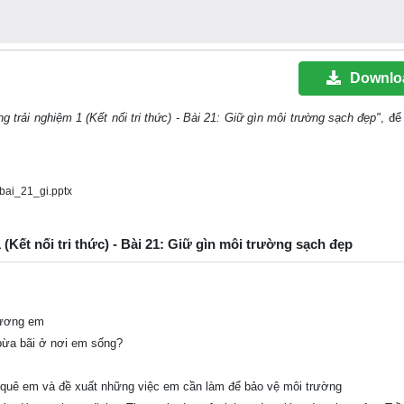
Downlo
g trải nghiệm 1 (Kết nối tri thức) - Bài 21: Giữ gìn môi trường sạch đẹp"
, để 
bai_21_gi.pptx
 (Kết nối tri thức) - Bài 21: Giữ gìn môi trường sạch đẹp
hương em
 bừa bãi ở nơi em sống?
 quê em và đề xuất những việc em cần làm để bảo vệ môi trường