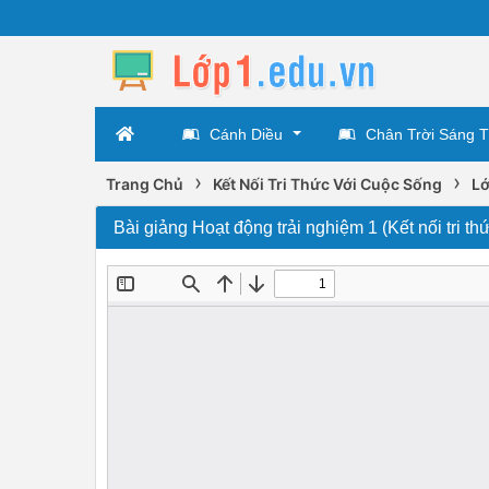
Cánh Diều
Chân Trời Sáng 
›
›
Trang Chủ
Kết Nối Tri Thức Với Cuộc Sống
Lớ
Bài giảng Hoạt động trải nghiệm 1 (Kết nối tri th