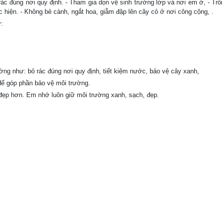
ác đúng nơi quy định. - Tham gia dọn vệ sinh trường lớp và nơi em ở, - Trồ
 hiện. - Không bẻ cành, ngắt hoa, giẫm đập lên cây cỏ ở nơi công cộng, .
:
ờng như: bỏ rác đúng nơi quy định, tiết kiệm nước, bảo vệ cây xanh,
để góp phần bảo vệ môi trường.
 đẹp hơn. Em nhớ luôn giữ môi trường xanh, sạch, đẹp.