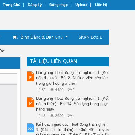
Trang Chủ
Đăng ký
Đăng nhập
Upload
Liên hệ
Bình Đẳng & Dân Chủ
SKKN Lớp 1
hức
TÀI LIỆU LIÊN QUAN
Bài giảng Hoạt động trải nghiệm 1 (Kết
nối tri thức) - Bài 2: Những việc nên làm
trong giờ học, giờ chơi
25
4450
5
Bài giảng Hoạt động trải nghiệm 1 (Kết
nối tri thức) - Bài 14: Sử dụng trang phục
hằng ngày
18
2650
4
Kế hoạch giáo dục Hoạt động trải nghiệm
1 (Kết nối tri thức) - Chủ đề: Truyền