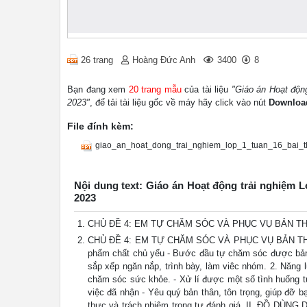
26 trang
Hoàng Đức Anh
3400
8
Bạn đang xem
20 trang mẫu
của tài liệu
"Giáo án Hoạt độn
2023"
, để tải tài liệu gốc về máy hãy click vào nút
Downloa
File đính kèm:
giao_an_hoat_dong_trai_nghiem_lop_1_tuan_16_bai_t
Nội dung text: Giáo án Hoạt động trải nghiệm 
2023
CHỦ ĐỀ 4: EM TỰ CHĂM SÓC VÀ PHỤC VỤ BẢN THÂN 
CHỦ ĐỀ 4: EM TỰ CHĂM SÓC VÀ PHỤC VỤ BẢN THÂN Bà
phẩm chất chủ yếu - Bước đầu tự chăm sóc được bản t
sắp xếp ngăn nắp, trình bày, làm viêc nhóm. 2. Năng 
chăm sóc sức khỏe. - Xử lí được một số tình huống t
việc đã nhận - Yêu quý bản thân, tôn trọng, giúp đỡ bạ
thực và trách nhiệm trong tự đánh giá. II. ĐỒ DÙNG DẠ