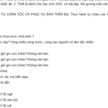
nhiệt độ. 2. Thiết bị dành cho học sinh SGK, vở bài tập, thẻ gương mặt cảm 
EM TỰ CHĂM SÓC VÀ PHỤC VỤ BẢN THÂN Bài: Thực hành tự chăm sóc b
ào mùa mưa, mùa lạnh ?
hục này? Vùng nhiều sông nước, vùng cao nguyên có đèo dốc nhiều
ể giữ gìn sức khỏe? Không nên làm
ể giữ gìn sức khỏe? Không nên làm
ể giữ gìn sức khỏe? Không nên làm
 khỏe
cô, ba, mẹ biết ngay
chỉ dẫn
o? Bị ngã
? Bị nôn (ói)
? Bị sốt