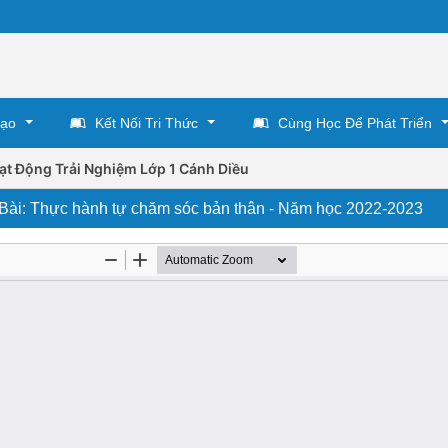
Tạo
Kết Nối Tri Thức
Cùng Học Để Phát Triển
ạt Động Trải Nghiệm Lớp 1 Cánh Diều
, Bài: Thực hành tự chăm sóc bản thân - Năm học 2022-2023