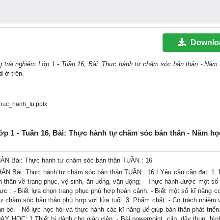
Downlo
g trải nghiệm Lớp 1 - Tuần 16, Bài: Thực hành tự chăm sóc bản thân - Năm
d
ở trên.
huc_hanh_tu.pptx
Lớp 1 - Tuần 16, Bài: Thực hành tự chăm sóc bản thân - Năm họ
Bài: Thực hành tự chăm sóc bản thân TUẦN : 16
i: Thực hành tự chăm sóc bản thân TUẦN : 16 I.Yêu cầu cần đạt: 1. 
hân về trang phục, vệ sinh, ăn uống, vận động; - Thực hành được một số 
lực : - Biết lựa chọn trang phục phù hợp hoàn cảnh. - Biết một số kĩ năng c
ự chăm sóc bản thân phù hợp với lứa tuổi. 3. Phẩm chất: - Có trách nhiệm 
n bè. - Nỗ lực học hỏi và thực hành các kĩ năng để giúp bản thân phát triển
Y HỌC: 1.Thiết bị dành cho giáo viên: - Bài powerpoint, clip, dây thun, hìn