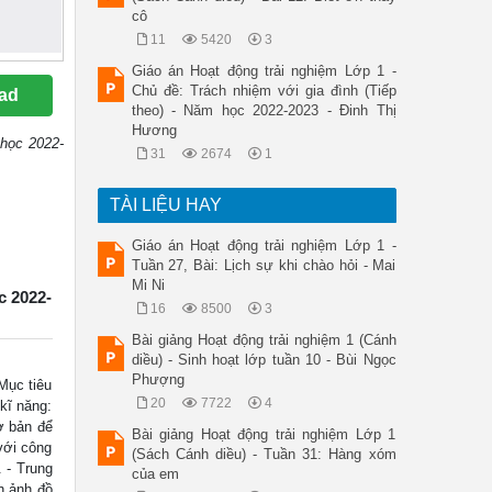
cô
11
5420
3
Giáo án Hoạt động trải nghiệm Lớp 1 -
Chủ đề: Trách nhiệm với gia đình (Tiếp
ad
theo) - Năm học 2022-2023 - Đinh Thị
Hương
 học 2022-
31
2674
1
TÀI LIỆU HAY
Giáo án Hoạt động trải nghiệm Lớp 1 -
Tuần 27, Bài: Lịch sự khi chào hỏi - Mai
Mi Ni
c 2022-
16
8500
3
Bài giảng Hoạt động trải nghiệm 1 (Cánh
diều) - Sinh hoạt lớp tuần 10 - Bùi Ngọc
Phượng
Mục tiêu
20
7722
4
kĩ năng:
ơ bản để
Bài giảng Hoạt động trải nghiệm Lớp 1
với công
(Sách Cánh diều) - Tuần 31: Hàng xóm
. - Trung
của em
h ảnh đồ