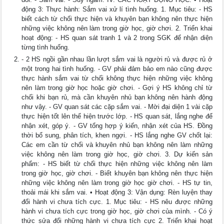
động 3: Thực hành: Sắm vai xử lí tình huống. 1. Mục tiêu: - HS
biết cách từ chối thực hiện và khuyên bạn không nên thực hiện
những việc không nên làm trong giờ học, giờ chơi. 2. Triển khai
hoạt động: - HS quan sát tranh 1 và 2 trong SGK để nhận diện
từng tình huống.
- 2 HS ngồi gần nhau lần lượt sắm vai là người rủ và được rủ ở
một trong hai tình huống. - GV phải đảm bảo em nào cũng được
thực hành sắm vai từ chối không thực hiện những việc không
nên làm trong giờ học hoặc giờ chơi. - Gợi ý HS không chỉ từ
chối khi bạn rủ, mà cần khuyên nhủ bạn không nên hành động
như vậy. - GV quan sát các cặp sắm vai. - Mời đại diện 1 vài cặp
thực hiện tốt lên thể hiện trước lớp. - HS quan sát, lắng nghe để
nhận xét, góp ý. - GV tổng hợp ý kiến, nhận xét của HS. Đồng
thời bổ sung, phân tích, khen ngợi. - HS lắng nghe GV chốt lại:
Các em cần từ chối và khuyên nhủ bạn không nên làm những
việc không nên làm trong giờ học, giờ chơi. 3. Dự kiến sản
phẩm: - HS biết từ chối thực hiện những việc không nên làm
trong giờ học, giờ chơi. - Biết khuyên bạn không nên thực hiện
những việc không nên làm trong giờ học giờ chơi. - HS tự tin,
thoải mái khi sắm vai. • Hoạt động 3: Vận dụng: Rèn luyện thay
đổi hành vi chưa tích cực. 1. Mục tiêu: - HS nêu được những
hành vi chưa tích cực trong giờ học, giờ chơi của mình. - Có ý
thức sửa đổi những hành vi chưa tích cực 2. Triển khai hoạt