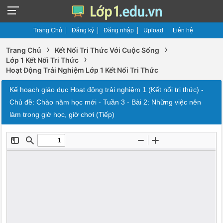
Trang Chủ
Đăng ký
Đăng nhập
Upload
Liên hệ
›
›
Trang Chủ
Kết Nối Tri Thức Với Cuộc Sống
›
Lớp 1 Kết Nối Tri Thức
Hoạt Động Trải Nghiệm Lớp 1 Kết Nối Tri Thức
Kế hoạch giáo dục Hoạt động trải nghiệm 1 (Kết nối tri thức) -
Chủ đề: Chào năm học mới - Tuần 3 - Bài 2: Những việc nên
làm trong giờ học, giờ chơi (Tiếp)