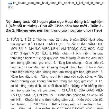
ke_hoach_giao_duc_hoat_dong_trai_nghiem_1_ket_noi_tri_thuc_c.
doc
Nội dung text: Kế hoạch giáo dục Hoạt động trải nghiệm
1 (Kết nối tri thức) - Chủ đề: Chào năm học mới - Tuần 3 -
Bài 2: Những việc nên làm trong giờ học, giờ chơi (Tiếp)
TUẦN 3, TIẾT 2 Thứ tư ngày 23 tháng 9 năm 2020 Hoạt động
trải nghiệm KẾ HOẠCH GIÁO DỤC Chủ đề: CHÀO NĂM HỌC
MỚI Bài 2: NHỮNG VIỆC NÊN LÀM TRONG GIỜ HỌC, GIỜ
CHƠI (Tiếp) I. MỤC TIÊU. 1. Phẩm chất: - Trách nhiệm: Tự giác
thực hiện nghiêm túc nội quy của nhà trường về những điều nên
làm trong giờ học, giờ chơi. 2. Năng lực chung: - Giao tiếp và
hợp tác: Bước đầu rèn kĩ năng thuyết phục bạn từ bỏ ý định
thực hiện những việc không nên làm trong giờ học, giờ chơi. 3.
Năng lực đặc thù: - Năng lực thích ứng với cuộc sống: + Nêu
được những việc không nên làm trong giờ học, giờ chơi. + HS
có kĩ năng kiên định, từ chối thực hiện những việc không nên
làm trong giờ học và giờ chơi. II. CHUẨN BỊ CỦA GIÁO VIÊN
VÀ HỌC SINH. a) Đối với GV. - Tranh ảnh phóng to, SGV b) Đối
với HS. - Chuẩn bị cho tình huống sắm vai. - Kiến thức các tiết
học trước. III. PHƯƠNG PHÁP. - Động não. - Thảo luận nhóm
đôi. - Sắm vai. - Suy ngẫm. IV. CÁC HOẠT ĐỘNG HỌC. • Hoạt