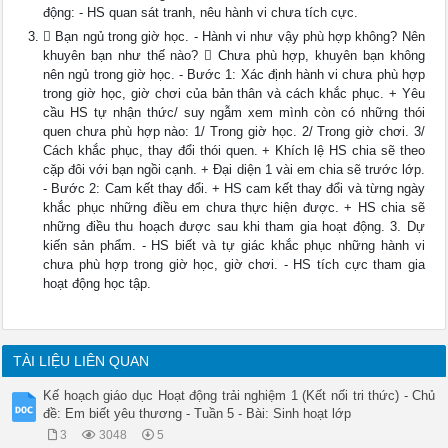
động: - HS quan sát tranh, nêu hành vi chưa tích cực.
 Bạn ngủ trong giờ học. - Hành vi như vậy phù hợp không? Nên
khuyên bạn như thế nào?  Chưa phù hợp, khuyên bạn không
nên ngủ trong giờ học. - Bước 1: Xác định hành vi chưa phù hợp
trong giờ học, giờ chơi của bản thân và cách khắc phục. + Yêu
cầu HS tự nhận thức/ suy ngẫm xem mình còn có những thói
quen chưa phù hợp nào: 1/ Trong giờ học. 2/ Trong giờ chơi. 3/
Cách khắc phục, thay đổi thói quen. + Khích lệ HS chia sẽ theo
cặp đôi với bạn ngồi cạnh. + Đại diện 1 vài em chia sẽ trước lớp.
- Bước 2: Cam kết thay đổi. + HS cam kết thay đổi và từng ngày
khắc phục những điều em chưa thực hiện được. + HS chia sẽ
những điều thu hoạch được sau khi tham gia hoạt động. 3. Dự
kiến sản phẩm. - HS biết và tự giác khắc phục những hành vi
chưa phù hợp trong giờ học, giờ chơi. - HS tích cực tham gia
hoạt động học tập.
TÀI LIỆU LIÊN QUAN
Kế hoạch giáo dục Hoạt động trải nghiệm 1 (Kết nối tri thức) - Chủ
đề: Em biết yêu thương - Tuần 5 - Bài: Sinh hoạt lớp
3
3048
5