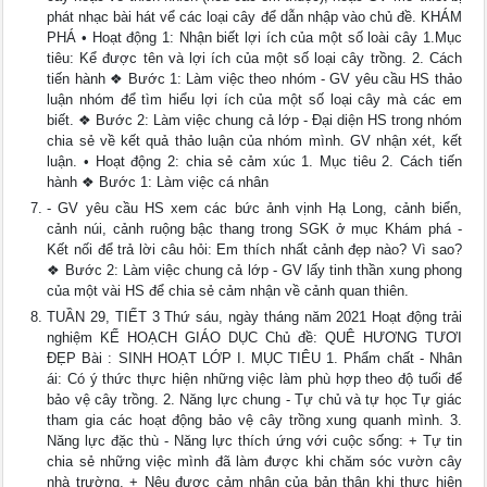
phát nhạc bài hát vể các loại cây để dẫn nhập vào chủ đề. KHÁM
PHÁ • Hoạt động 1: Nhận biết lợi ích của một số loài cây 1.Mục
tiêu: Kể được tên và lợi ích của một số loại cây trồng. 2. Cách
tiến hành ❖ Bước 1: Làm việc theo nhóm - GV yêu cầu HS thảo
luận nhóm để tìm hiểu lợi ích của một số loại cây mà các em
biết. ❖ Bước 2: Làm việc chung cả lớp - Đại diện HS trong nhóm
chia sẻ về kết quả thảo luận của nhóm mình. GV nhận xét, kết
luận. • Hoạt động 2: chia sẻ cảm xúc 1. Mục tiêu 2. Cách tiến
hành ❖ Bước 1: Làm việc cá nhân
- GV yêu cầu HS xem các bức ảnh vịnh Hạ Long, cảnh biển,
cảnh núi, cảnh ruộng bậc thang trong SGK ở mục Khám phá -
Kết nối để trả lời câu hỏi: Em thích nhất cảnh đẹp nào? Vì sao?
❖ Bước 2: Làm việc chung cả lớp - GV lấy tinh thần xung phong
của một vài HS để chia sẻ cảm nhận về cảnh quan thiên.
TUẦN 29, TIẾT 3 Thứ sáu, ngày tháng năm 2021 Hoạt động trải
nghiệm KẾ HOẠCH GIÁO DỤC Chủ đề: QUÊ HƯƠNG TƯƠI
ĐẸP Bài : SINH HOẠT LỚP I. MỤC TIÊU 1. Phẩm chất - Nhân
ái: Có ý thức thực hiện những việc làm phù hợp theo độ tuổi để
bảo vệ cây trồng. 2. Năng lực chung - Tự chủ và tự học Tự giác
tham gia các hoạt động bảo vệ cây trồng xung quanh mình. 3.
Năng lực đặc thù - Năng lực thích ứng với cuộc sống: + Tự tin
chia sẻ những việc mình đã làm được khi chăm sóc vườn cây
nhà trường. + Nêu được cảm nhận của bản thân khi thực hiện