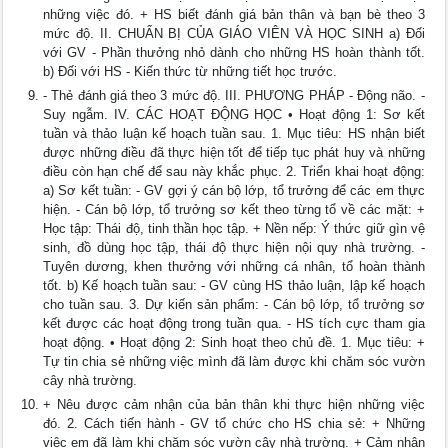
những việc đó. + HS biết đánh giá bản thân và bạn bè theo 3
mức độ. II. CHUẨN BỊ CỦA GIÁO VIÊN VÀ HỌC SINH a) Đối
với GV - Phần thưởng nhỏ dành cho những HS hoàn thành tốt.
b) Đối với HS - Kiến thức từ những tiết học trước.
- Thẻ đánh giá theo 3 mức độ. III. PHƯƠNG PHÁP - Động não. -
Suy ngẫm. IV. CÁC HOẠT ĐỘNG HỌC • Hoạt động 1: Sơ kết
tuần và thảo luận kế hoạch tuần sau. 1. Mục tiêu: HS nhận biết
được những điều đã thực hiện tốt để tiếp tục phát huy và những
điều còn hạn chế để sau này khắc phục. 2. Triển khai hoạt động:
a) Sơ kết tuần: - GV gợi ý cán bộ lớp, tổ trưởng để các em thực
hiện. - Cán bộ lớp, tổ trưởng sơ kết theo từng tổ về các mặt: +
Học tập: Thái độ, tinh thần học tập. + Nền nếp: Ý thức giữ gìn vệ
sinh, đồ dùng học tập, thái độ thực hiện nội quy nhà trường. -
Tuyên dương, khen thưởng với những cá nhân, tổ hoàn thành
tốt. b) Kế hoạch tuần sau: - GV cùng HS thảo luận, lập kế hoạch
cho tuần sau. 3. Dự kiến sản phẩm: - Cán bộ lớp, tổ trưởng sơ
kết được các hoạt động trong tuần qua. - HS tích cực tham gia
hoạt động. • Hoạt động 2: Sinh hoạt theo chủ đề. 1. Mục tiêu: +
Tự tin chia sẻ những việc mình đã làm được khi chăm sóc vườn
cây nhà trường.
+ Nêu được cảm nhận của bản thân khi thực hiện những việc
đó. 2. Cách tiến hành - GV tổ chức cho HS chia sẻ: + Những
việc em đã làm khi chăm sóc vườn cây nhà trường. + Cảm nhận