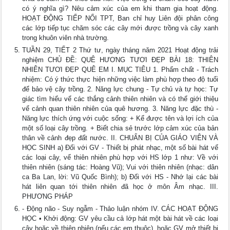
có ý nghĩa gì? Nêu cảm xúc của em khi tham gia hoạt động.
HOẠT ĐỘNG TIẾP NỐI TPT, Ban chỉ huy Liên đội phân công
các lớp tiếp tục chăm sóc các cây mới được trồng và cây xanh
trong khuôn viên nhà trường.
TUẦN 29, TIẾT 2 Thứ tư, ngày tháng năm 2021 Hoạt động trải
nghiệm CHỦ ĐỀ: QUÊ HƯƠNG TƯƠI ĐẸP BÀI 18: THIÊN
NHIÊN TƯƠI ĐẸP QUÊ EM I. MỤC TIÊU 1. Phẩm chất - Trách
nhiệm: Có ý thức thực hiện những việc làm phù hợp theo độ tuổi
để bảo vệ cây trồng. 2. Năng lực chung - Tự chủ và tự học: Tự
giác tìm hiểu vể các thắng cảnh thiên nhiên và có thể giới thiệu
vể cảnh quan thiên nhiên của quê hương. 3. Năng lực đặc thù -
Năng lực thích ứng với cuộc sống: + Kể được tên và lợi ích của
một số loại cây trồng. + Biết chia sẻ trước lớp cảm xúc của bản
thân về cảnh đẹp đất nước. II. CHUẨN BỊ CỦA GIÁO VIÊN VÀ
HỌC SINH a) Đối với GV - Thiết bị phát nhạc, một số bài hát vể
các loại cây, vể thiên nhiên phù hợp với HS lớp 1 như: Về với
thiên nhiên (sáng tác: Hoàng Vũ); Vui với thiên nhiên (nhạc: dân
ca Ba Lan, lời: Vũ Quốc Bình); b) Đối với HS - Nhớ lại các bài
hát liên quan tới thiên nhiên đã học ở môn Âm nhạc. III.
PHƯƠNG PHÁP
- Động não - Suy ngẫm - Thảo luận nhóm IV. CÁC HOẠT ĐỘNG
HỌC • Khởi động: GV yêu cầu cả lớp hát một bài hát về các loại
cây hoặc về thiên nhiên (nếu các em thuộc), hoặc GV mở thiết bị