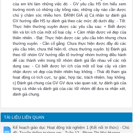
của em khi làm những việc đó. - GV yêu cầu HS tìm hiểu xem
trường mình có những cây trồng nào, những cây nào cần được
chú ý chăm sóc nhiều hơn. ĐÁNH GIÁ a) Cá nhân tự đánh giá
GV hướng dẫn HS tự đánh giá theo các mức độ dưới đây: - Tốt:
Thực hiện thường xuyên được các yêu cầu sau: + Biết được
tên và lợi ích của một số loại cây. + Cảm nhận được vẻ đẹp của
thiên nhiên. - Đạt: Thực hiện được các yêu cầu trên nhưng chưa
thường xuyên. - Cần cố gắng: Chưa thực hiện được đầy đủ các
yêu cầu trên, chưa thể hiện rõ, chưa thường xuyên. b) Đánh giá
theo tổ/ nhóm GV hướng dẫn tổ trưởng/ nhóm trưởng điều hành
để các thành viên trong tổ/ nhóm đánh giá lẫn nhau vể các nội
dung sau: - Có biết được lợi ích của một số loại cây và cảm
nhận được vẻ đẹp của thiên nhiên hay không. - Thái độ tham gia
hoạt động có tích cực, tự giác, hợp tác, trách nhiệm, hay không.
c) Đánh giá chung của GV GV dựa vào quan sát, tự đánh giá của
từng cá nhân và đánh giá của các tổ/ nhóm để đưa ra nhận xét,
đánh giá chung.
TÀI LIỆU LIÊN QUAN
Kế hoạch giáo dục Hoạt động trải nghiệm 1 (Kết nối tri thức) - Chủ
đề: Truyền thống trường em - Tuần 12 - Phạm Thị Mai Hương