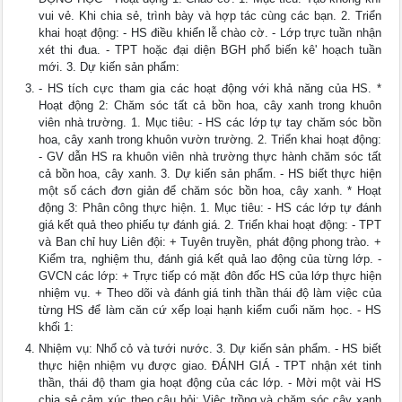
vui vẻ. Khi chia sẻ, trình bày và hợp tác cùng các bạn. 2. Triển
khai hoạt động: - HS điều khiển lễ chào cờ. - Lớp trực tuần nhận
xét thi đua. - TPT hoặc đại diện BGH phổ biến kê' hoạch tuần
mới. 3. Dự kiến sản phẩm:
- HS tích cực tham gia các hoạt động với khả năng của HS. *
Hoạt động 2: Chăm sóc tất cả bồn hoa, cây xanh trong khuôn
viên nhà trường. 1. Mục tiêu: - HS các lớp tự tay chăm sóc bồn
hoa, cây xanh trong khuôn vườn trường. 2. Triển khai hoạt động:
- GV dẫn HS ra khuôn viên nhà trường thực hành chăm sóc tất
cả bồn hoa, cây xanh. 3. Dự kiến sản phẩm. - HS biết thực hiện
một số cách đơn giản để chăm sóc bồn hoa, cây xanh. * Hoạt
động 3: Phân công thực hiện. 1. Mục tiêu: - HS các lớp tự đánh
giá kết quả theo phiếu tự đánh giá. 2. Triển khai hoạt động: - TPT
và Ban chỉ huy Liên đội: + Tuyên truyền, phát động phong trào. +
Kiểm tra, nghiệm thu, đánh giá kết quả lao động của từng lớp. -
GVCN các lớp: + Trực tiếp có mặt đôn đốc HS của lớp thực hiện
nhiệm vụ. + Theo dõi và đánh giá tinh thần thái độ làm việc của
từng HS để làm căn cứ xếp loại hạnh kiểm cuối năm học. - HS
khối 1:
Nhiệm vụ: Nhổ cỏ và tưới nước. 3. Dự kiến sản phẩm. - HS biết
thực hiện nhiệm vụ được giao. ĐÁNH GIÁ - TPT nhận xét tinh
thần, thái độ tham gia hoạt động của các lớp. - Mời một vài HS
chia sẻ cảm xúc theo câu hỏi: Việc trồng và chăm sóc cây xanh