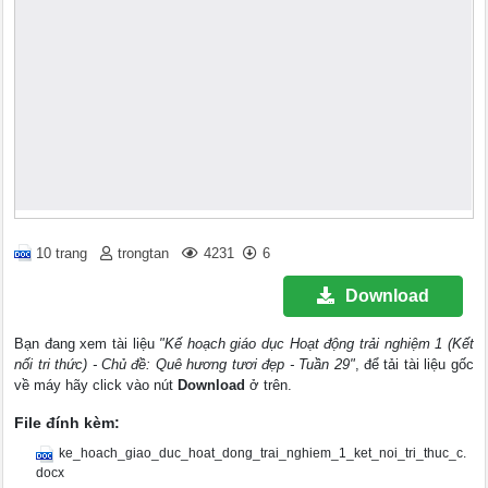
10 trang
trongtan
4231
6
Download
Bạn đang xem tài liệu
"Kế hoạch giáo dục Hoạt động trải nghiệm 1 (Kết
nối tri thức) - Chủ đề: Quê hương tươi đẹp - Tuần 29"
, để tải tài liệu gốc
về máy hãy click vào nút
Download
ở trên.
File đính kèm:
ke_hoach_giao_duc_hoat_dong_trai_nghiem_1_ket_noi_tri_thuc_c.
docx