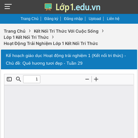
Trang Chủ
Đăng ký
Đăng nhập
Upload
Liên hệ
›
›
Trang Chủ
Kết Nối Tri Thức Với Cuộc Sống
›
Lớp 1 Kết Nối Tri Thức
Hoạt Động Trải Nghiệm Lớp 1 Kết Nối Tri Thức
Kế hoạch giáo dục Hoạt động trải nghiệm 1 (Kết nối tri thức) -
Chủ đề: Quê hương tươi đẹp - Tuần 29