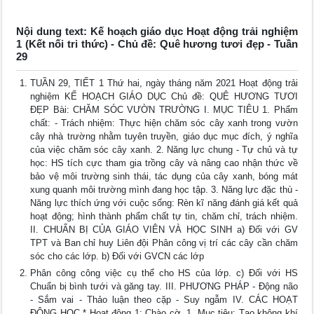
Nội dung text: Kế hoạch giáo dục Hoạt động trải nghiệm
1 (Kết nối tri thức) - Chủ đề: Quê hương tươi đẹp - Tuần
29
TUẦN 29, TIẾT 1 Thứ hai, ngày tháng năm 2021 Hoạt động trải
nghiệm KẾ HOẠCH GIÁO DỤC Chủ đề: QUÊ HƯƠNG TƯƠI
ĐẸP Bài: CHĂM SÓC VƯỜN TRƯỜNG I. MỤC TIÊU 1. Phẩm
chất: - Trách nhiệm: Thực hiện chăm sóc cây xanh trong vườn
cây nhà trường nhằm tuyên truyền, giáo dục mục đích, ý nghĩa
của việc chăm sóc cây xanh. 2. Năng lực chung - Tự chủ và tự
học: HS tích cực tham gia trồng cây và nâng cao nhận thức về
bảo vệ môi trường sinh thái, tác dụng của cây xanh, bóng mát
xung quanh môi trường mình đang học tập. 3. Năng lực đặc thù -
Năng lực thích ứng với cuộc sống: Rèn kĩ năng đánh giá kết quả
hoạt động; hình thành phẩm chất tự tin, chăm chỉ, trách nhiệm.
II. CHUẨN BỊ CỦA GIÁO VIÊN VÀ HỌC SINH a) Đối với GV
TPT và Ban chỉ huy Liên đội Phân công vị trí các cây cần chăm
sóc cho các lớp. b) Đối với GVCN các lớp
Phân công công việc cụ thể cho HS của lớp. c) Đối với HS
Chuẩn bị bình tưới và găng tay. III. PHƯƠNG PHÁP - Động não
- Sắm vai - Thảo luận theo cặp - Suy ngẫm IV. CÁC HOẠT
ĐỘNG HỌC * Hoạt động 1: Chào cờ. 1. Mục tiêu: Tạo không khí